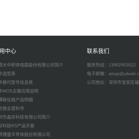
用中心
联系我们
湾大中积体电路股份有限公司简介
服务热线：
13902953522
中选型表
电子邮箱：qinyp@ydwdz.c
中替代型号信息表
公司地址：深圳市宝安区福
中MOS主推应用说明
博碳化硅产品明细
达微主营料号
圳市晶存科技有限公司简介
存科技RS产品手册
湾博盛半导体股份有限公司