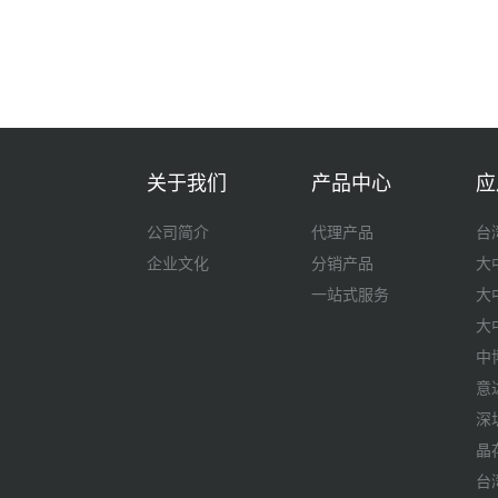
关于我们
产品中心
应
公司简介
代理产品
台
企业文化
分销产品
大
一站式服务
大
大
中
意
深
晶
台